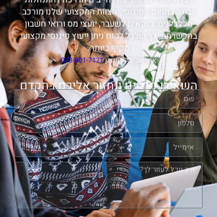
נבונה בתחום הפיננסי. הצוות המקצועי שלנו מורכב
מכלכלנים, בנקאים לשעבר, יועצי מס ורואי חשבון
בהכשרתם, כך שלכל לקוח ניתן ייעוץ פיננסי מקצועי
מקיף ביותר.
אהליאב 10, רמת גן
073-801-7171
השאירו פרטים ונחזור אליכם בהקדם