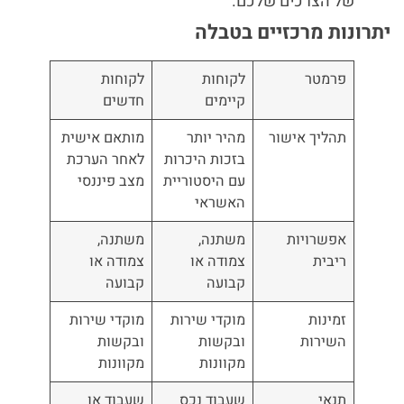
של הצרכים שלכם.
יתרונות מרכזיים בטבלה
פרמטר
לקוחות
לקוחות
קיימים
חדשים
תהליך אישור
מהיר יותר
מותאם אישית
בזכות היכרות
לאחר הערכת
עם היסטוריית
מצב פיננסי
האשראי
אפשרויות
משתנה,
משתנה,
ריבית
צמודה או
צמודה או
קבועה
קבועה
זמינות
מוקדי שירות
מוקדי שירות
השירות
ובקשות
ובקשות
מקוונות
מקוונות
תנאי
שעבוד נכס
שעבוד או