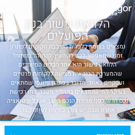
הלוואת גישור בנק
הפועלים
נמצאים בצומת כלכלית מורכבת וזקוקים לפתרון
זמני שמאפשר לכם להמשיך להתנהל בנוחות?
הלוואת גישור היא אחד הכלים המיוחדים
שהמערכת הבנקאית מציעה ללקוחות פרטיים
ועסקיים כאחד. מדובר בפתרון פיננסי שמתאים
בעיקר למי שנמצאים בתהליך מעבר, כמו רכישת
נכס חדש לפני מכירת הנכס הישן, או כל סיטואציה
אחרת שבה יש צורך במימון לטווח קצר.