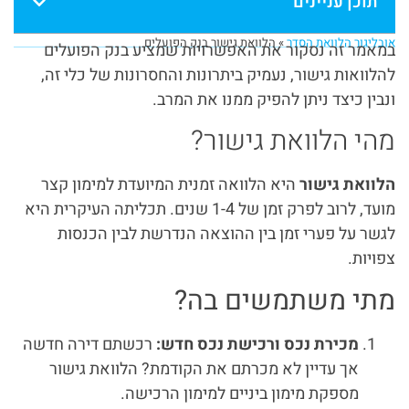
תוכן עניינים
אובליגור הלוואת הסדר
»
הלוואת גישור בנק הפועלים
במאמר זה נסקור את האפשרויות שמציע בנק הפועלים
להלוואות גישור, נעמיק ביתרונות והחסרונות של כלי זה,
ונבין כיצד ניתן להפיק ממנו את המרב.
מהי הלוואת גישור?
הלוואת גישור
היא הלוואה זמנית המיועדת למימון קצר
מועד, לרוב לפרק זמן של 1-4 שנים. תכליתה העיקרית היא
לגשר על פערי זמן בין ההוצאה הנדרשת לבין הכנסות
צפויות.
מתי משתמשים בה?
מכירת נכס ורכישת נכס חדש:
רכשתם דירה חדשה
אך עדיין לא מכרתם את הקודמת? הלוואת גישור
מספקת מימון ביניים למימון הרכישה.