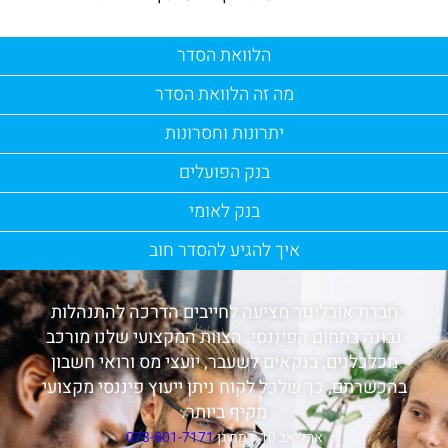
הלוואת הסדר
מה זה הלוואת הסדר
יתרונות וחסרונות
בנק הפועלים
בנק לאומי
איך להגיע להסדר חוב
חברת אובליגור מציעה לחייבים הדרכה להתנהלות
נבונה בתחום הפיננסי. הצוות המקצועי שלנו מורכב
מכלכלנים, בנקאים לשעבר, יועצי מס ורואי חשבון
בהכשרתם, כך שלכל לקוח ניתן ייעוץ פיננסי מקצועי
מקיף ביותר.
אהליאב 10, רמת גן
073-801-7171